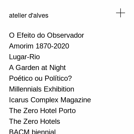
atelier d'alves
O Efeito do Observador
Amorim 1870-2020
Lugar-Rio
A Garden at Night
Poético ou Político?
Millennials Exhibition
Icarus Complex Magazine
The Zero Hotel Porto
The Zero Hotels
BACM biennial