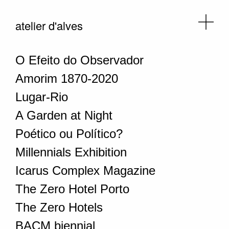
atelier d'alves
O Efeito do Observador
Amorim 1870-2020
Lugar-Rio
A Garden at Night
Poético ou Político?
Millennials Exhibition
Icarus Complex Magazine
The Zero Hotel Porto
The Zero Hotels
BACM biennial