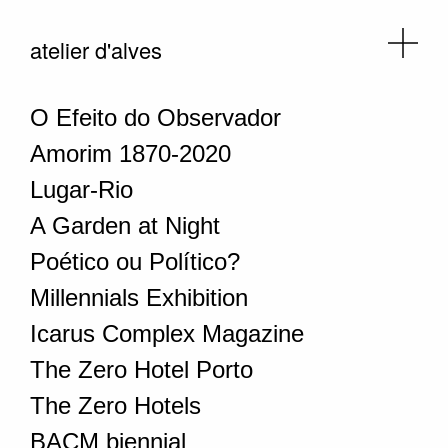
atelier d'alves
O Efeito do Observador
Amorim 1870-2020
Lugar-Rio
A Garden at Night
Poético ou Político?
Millennials Exhibition
Icarus Complex Magazine
The Zero Hotel Porto
The Zero Hotels
BACM biennial